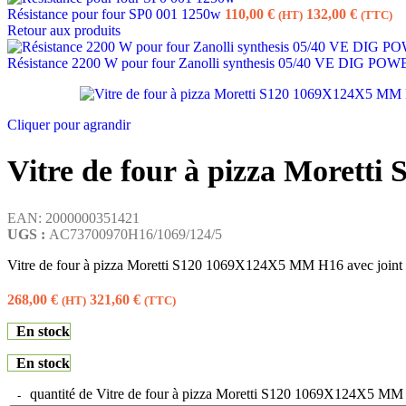
Résistance pour four SP0 001 1250w
110,00
€
132,00
€
(HT)
(TTC)
Retour aux produits
Résistance 2200 W pour four Zanolli synthesis 05/40 VE DIG PO
Cliquer pour agrandir
Vitre de four à pizza Morett
EAN:
2000000351421
UGS :
AC73700970H16/1069/124/5
Vitre de four à pizza Moretti S120 1069X124X5 MM H16 avec joint
268,00
€
321,60
€
(HT)
(TTC)
En stock
En stock
quantité de Vitre de four à pizza Moretti S120 1069X124X5 MM 