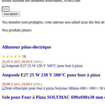
Restez informé des dernières nouveautés, Acrivi.com
Inscription
Vos données sont protégées, votre adresse sera utilisé pour des fins d
Nos produits phares
Allumeur piézo-électrique
(3)
22,45
€
26,94
€
(HT)
(TTC)
Ampoule E27 25 W 230 V 500°C pour four à pizza
20,00
€
24,00
€
(HT)
(TTC)
Sole pour Four à Pizza SOLYMAC 690x690x30 mm e