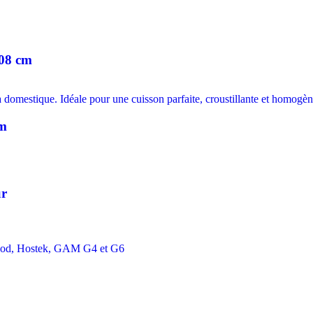
108 cm
mm
ur