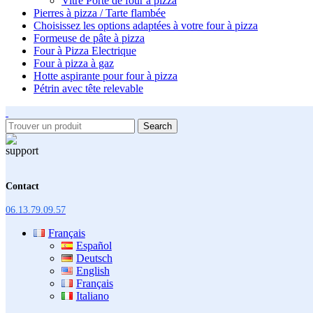
Vitre Porte de four à pizza
Pierres à pizza / Tarte flambée
Choisissez les options adaptées à votre four à pizza
Formeuse de pâte à pizza
Four à Pizza Electrique
Four à pizza à gaz
Hotte aspirante pour four à pizza
Pétrin avec tête relevable
Search
Contact
06.13.79.09.57
Français
Español
Deutsch
English
Français
Italiano