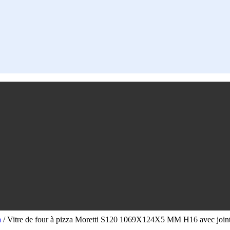
a
/
Vitre de four à pizza Moretti S120 1069X124X5 MM H16 avec join