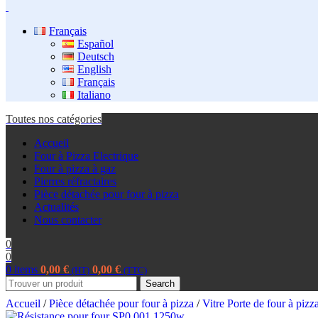
Français
Español
Deutsch
English
Français
Italiano
Toutes nos catégories
Accueil
Four à Pizza Electrique
Four à pizza à gaz
Pierres réfractaires
Pièce détachée pour four à pizza
Actualités
Nous contacter
0
0
0
items
0,00
€
0,00
€
(HT)
(TTC)
Search
Accueil
/
Pièce détachée pour four à pizza
/
Vitre Porte de four à pizz