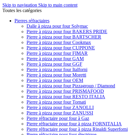
Skip to navigation
Skip to main content
Toutes les catégories
Pierres réfractaires
Dalle à pizza pour four Solymac
Pierre à pizza pour four BAKERS PRIDE
Pierre à pizza pour four BARTSCHER
Pierre à pizza pour four Cookmax
Pierre à pizza pour four CUPPONE
Pierre à pizza pour four FIMAR
Pierre à pizza pour four GAM
Pierre à pizza pour four GGF
Pierre à pizza pour four Italforni
Pierre à pizza pour four Moretti
Pierre à pizza pour four OEM
Pierre à pizza pour four Pizzagroup / Diamond
Pierre à pizza pour four PRISMAFOOD
Pierre à pizza pour four RESTO ITALIA
Pierre à pizza pour four Tornati
Pierre à pizza pour four ZANOLLI
Pierre à pizza pour four ZANUSSI
Pierre réfractaire pour four à Gaz
Pierre réfractaire pour four à pizza FORNITALIA
Pierre réfractaire pour four à pizza Rinaldi Superforni
Pierre réfractaire pour four électrique