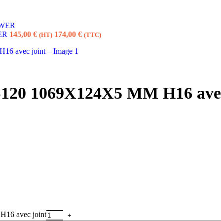
WER
145,00
€
174,00
€
(HT)
(TTC)
i S120 1069X124X5 MM H16 avec
H16 avec joint