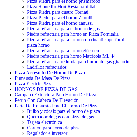
Pizza Piedra para el horno prismafood
Pizza Stone for Hort Restaurant Italia
Pizza Piedra para cuatro Tornati
Pizza Piedra para el horno Zanolli
Pizza Piedra para el horno zanussi
Piedra refractaria para el horno de gas
Piedra refractaria para horno en Pizza Fornitalia
Piedra refractaria para horno con rinaldi superforni
pizza horno
Piedra refractaria para horno eléctrico
Piedra refractaria para horno Matricola ML 44
Piedra refractaria redonda para horno de gas giratorio
Ladrillos refractarios
Pizza Accesorio De Horno De Pizza
Fumausia De Masa De Pizza
Pizza Electric Pizza
HORNOS DE PIZZA DE GAS
Campana Extractora Para Horno De Pizza
Petrin Con Cabeza De Elevación
Parte De Repuesto Para El Horno De Pizza
Bulbo y zócalo para el horno de pizza
Quemador de gas con pizza de gas
Tarjeta electrónica
Cordón para horno de pizza
Regulador e inversor