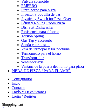
Válvula solenoide
EMPERO
Pizza horno para pizza
Inyector y boquilla de gas
Joystick y Switch for Pizza Over
Pétrin y Rolling Room Pizza
DishStat-Dishwasher
Resistencia para el horno
Torsión Spring
Gas Tap y accesorio
Sonda y termostato
Vela de termopar y luz nocturna
Termómetro para el horno
Transformador
ventilador axial
Ventana de la puerta del horno para pizza
PIEBA DE PIZZA / PARA FLAMBÉ
Configurador
Inicio
Contacto
Envío Y Devoluciones
Login / Register
Shopping cart