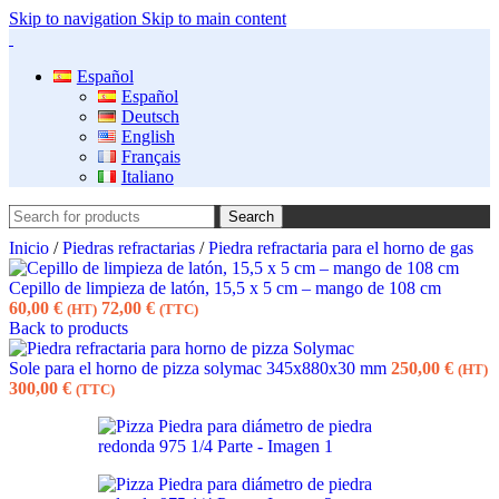
Skip to navigation
Skip to main content
Español
Español
Deutsch
English
Français
Italiano
Search
Inicio
/
Piedras refractarias
/
Piedra refractaria para el horno de gas
Cepillo de limpieza de latón, 15,5 x 5 cm – mango de 108 cm
60,00
€
72,00
€
(HT)
(TTC)
Back to products
Sole para el horno de pizza solymac 345x880x30 mm
250,00
€
(HT)
300,00
€
(TTC)