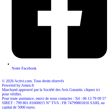
Notre Facebook
© 2026 Acrivi.com. Tous droits réservés
Powered by Amen.fr
Marchand approuvé par la Société des Avis Garantis, cliquez ici
pour vérifier.
Pour toute assistance, merci de nous contacter : Tel : 06 13 79 09 57
SIRET : 799 801 81600015 N° TVA : FR 74799801816 SARL au
capital de 5000 euros.