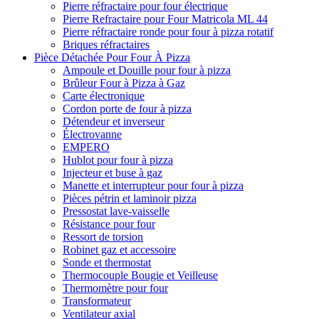
Pierre réfractaire pour four électrique
Pierre Refractaire pour Four Matricola ML 44
Pierre réfractaire ronde pour four à pizza rotatif
Briques réfractaires
Pièce Détachée Pour Four À Pizza
Ampoule et Douille pour four à pizza
Brûleur Four à Pizza à Gaz
Carte électronique
Cordon porte de four à pizza
Détendeur et inverseur
Électrovanne
EMPERO
Hublot pour four à pizza
Injecteur et buse à gaz
Manette et interrupteur pour four à pizza
Pièces pétrin et laminoir pizza
Pressostat lave-vaisselle
Résistance pour four
Ressort de torsion
Robinet gaz et accessoire
Sonde et thermostat
Thermocouple Bougie et Veilleuse
Thermomètre pour four
Transformateur
Ventilateur axial