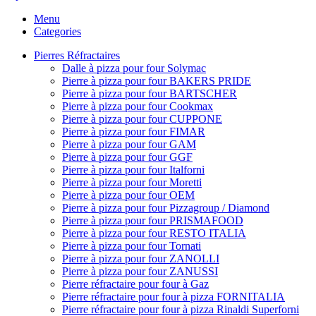
Menu
Categories
Pierres Réfractaires
Dalle à pizza pour four Solymac
Pierre à pizza pour four BAKERS PRIDE
Pierre à pizza pour four BARTSCHER
Pierre à pizza pour four Cookmax
Pierre à pizza pour four CUPPONE
Pierre à pizza pour four FIMAR
Pierre à pizza pour four GAM
Pierre à pizza pour four GGF
Pierre à pizza pour four Italforni
Pierre à pizza pour four Moretti
Pierre à pizza pour four OEM
Pierre à pizza pour four Pizzagroup / Diamond
Pierre à pizza pour four PRISMAFOOD
Pierre à pizza pour four RESTO ITALIA
Pierre à pizza pour four Tornati
Pierre à pizza pour four ZANOLLI
Pierre à pizza pour four ZANUSSI
Pierre réfractaire pour four à Gaz
Pierre réfractaire pour four à pizza FORNITALIA
Pierre réfractaire pour four à pizza Rinaldi Superforni