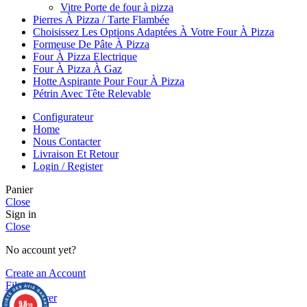
Vitre Porte de four à pizza
Pierres À Pizza / Tarte Flambée
Choisissez Les Options Adaptées À Votre Four À Pizza
Formeuse De Pâte À Pizza
Four À Pizza Electrique
Four À Pizza À Gaz
Hotte Aspirante Pour Four À Pizza
Pétrin Avec Tête Relevable
Configurateur
Home
Nous Contacter
Livraison Et Retour
Login / Register
Panier
Close
Sign in
Close
No account yet?
Create an Account
Filters
0
Comparer
9.8
/10