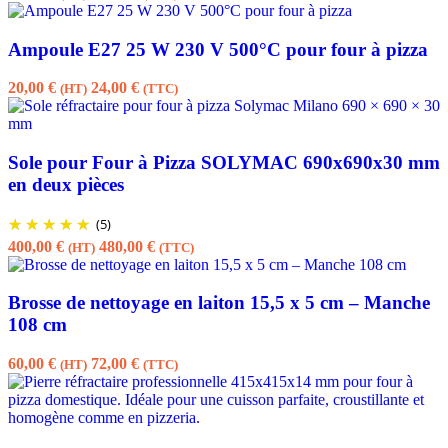
Ampoule E27 25 W 230 V 500°C pour four à pizza
20,00
€
24,00
€
(HT)
(TTC)
Sole pour Four à Pizza SOLYMAC 690x690x30 mm
en deux pièces
(5)
400,00
€
480,00
€
(HT)
(TTC)
Brosse de nettoyage en laiton 15,5 x 5 cm – Manche
108 cm
60,00
€
72,00
€
(HT)
(TTC)