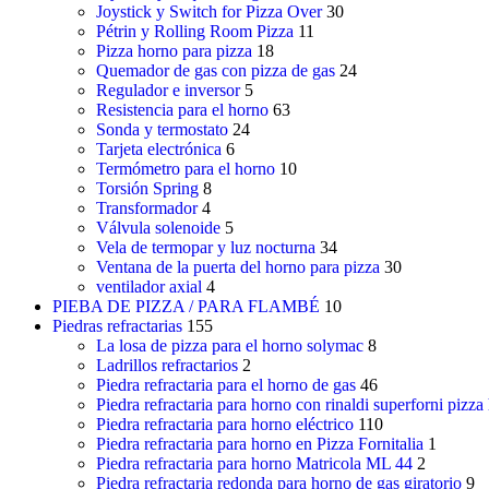
Joystick y Switch for Pizza Over
30
Pétrin y Rolling Room Pizza
11
Pizza horno para pizza
18
Quemador de gas con pizza de gas
24
Regulador e inversor
5
Resistencia para el horno
63
Sonda y termostato
24
Tarjeta electrónica
6
Termómetro para el horno
10
Torsión Spring
8
Transformador
4
Válvula solenoide
5
Vela de termopar y luz nocturna
34
Ventana de la puerta del horno para pizza
30
ventilador axial
4
PIEBA DE PIZZA / PARA FLAMBÉ
10
Piedras refractarias
155
La losa de pizza para el horno solymac
8
Ladrillos refractarios
2
Piedra refractaria para el horno de gas
46
Piedra refractaria para horno con rinaldi superforni pizza
Piedra refractaria para horno eléctrico
110
Piedra refractaria para horno en Pizza Fornitalia
1
Piedra refractaria para horno Matricola ML 44
2
Piedra refractaria redonda para horno de gas giratorio
9